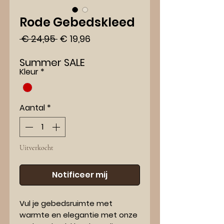
Rode Gebedskleed
Normale
Verkoopprijs
 € 24,95 
€ 19,96
prijs
Summer SALE
Kleur
*
Aantal
*
Uitverkocht
Notificeer mij
Vul je gebedsruimte met
warmte en elegantie met onze