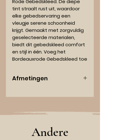
Rode Gebedskleed. De diepe
tint straalt rust uit, waardoor
elke gebedservaring een
vleugje serene schoonheid
krijgt. Gemaakt met zorgvuldig
geselecteerde materialen,
biedt dit gebedskleed comfort
en stijl in één. Voeg het
Bordeauxrode Gebedskleed toe
aan je dagelijkse gebedsroutine
en ervaar de perfecte
Afmetingen
combinatie van traditionele
gratie en eigentijdse klasse.
Lengte: 114 centimeter
Breedte: 70 centimeter
Andere