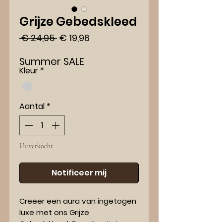
Grijze Gebedskleed
Normale
Verkoopprijs
 € 24,95 
€ 19,96
prijs
Summer SALE
Kleur
*
Aantal
*
Uitverkocht
Notificeer mij
Creëer een aura van ingetogen
luxe met ons Grijze