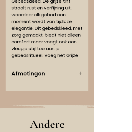
Gebedskleed. De grijze tint
straalt rust en verfijning uit,
waardoor elk gebed een
moment wordt van tijdloze
elegantie. Dit gebedskleed, met
zorg gemaakt, biedt niet alleen
comfort maar voegt ook een
vleugje stijl toe aan je
gebedsritueel. Voeg het Grijze
Gebedskleed toe aan je
dagelijkse gebedspraktijk en
Afmetingen
beleef de perfecte combinatie
van traditionele gratie en
Lengte: 114 centimeter
eigentijdse klasse.
Breedte: 70 centimeter
Andere