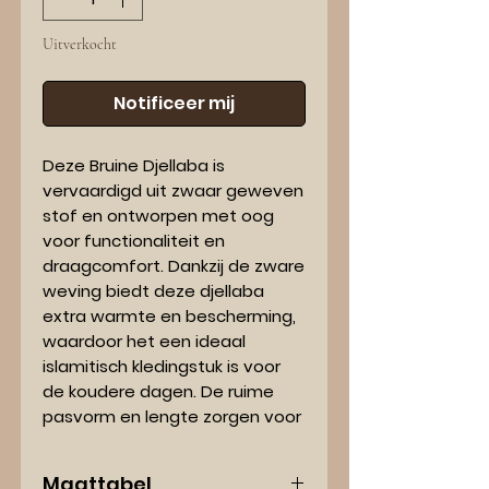
Uitverkocht
Notificeer mij
Deze Bruine Djellaba is
vervaardigd uit zwaar geweven
stof en ontworpen met oog
voor functionaliteit en
draagcomfort. Dankzij de zware
weving biedt deze djellaba
extra warmte en bescherming,
waardoor het een ideaal
islamitisch kledingstuk is voor
de koudere dagen. De ruime
pasvorm en lengte zorgen voor
volledige bedekking, terwijl de
stof soepel valt en prettig
Maattabel