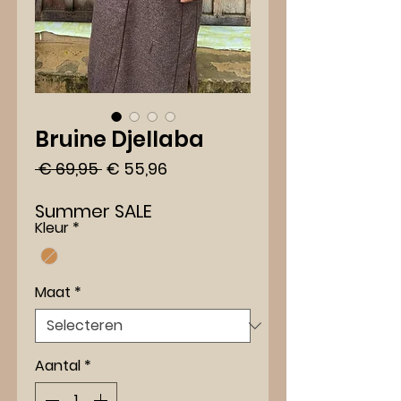
Bruine Djellaba
Normale
Verkoopprijs
 € 69,95 
€ 55,96
prijs
Summer SALE
Kleur
*
Maat
*
Aantal
*