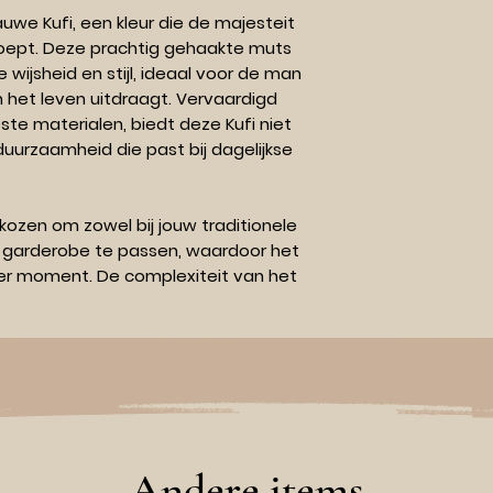
auwe Kufi, een kleur die de majesteit
roept. Deze prachtig gehaakte muts
e wijsheid en stijl, ideaal voor de man
an het leven uitdraagt. Vervaardigd
ste materialen, biedt deze Kufi niet
uurzaamheid die past bij dagelijkse
ekozen om zowel bij jouw traditionele
e garderobe te passen, waardoor het
eder moment. De complexiteit van het
rfgoed van ambachtelijke kunde,
chtdoorlatende structuur die comfort
de late 'Ishaa.
en kroon van toewijding, een symbool
al-Islam en een expressie van
en stijlvolle ode aan de tradities die
Andere items
mengebracht door The Kandora