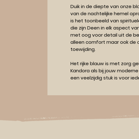
Duik in de diepte van onze bl
van de nachtelijke hemel op
is het toonbeeld van spirituel
die zijn Deen in elk aspect v
met oog voor detail uit de be
alleen comfort maar ook de d
toewijding.
Het rijke blauw is met zorg g
Kandora als bij jouw modern
een veelzijdig stuk is voor i
haakwerk weerspiegelt een e
terwijl het zorgt voor een lu
biedt, van de vroege Fajr tot 
Draag deze blauwe Kufi als e
van jouw verbondenheid met 
jouw verfijnde smaak. Het is e
je waardeert, zorgvuldig sa