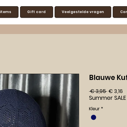
 items
Gift card
Veelgestelde vragen
Co
Blauwe Kuf
Normal
V
 € 3,95 
€ 3,16
prijs
Summer SALE
Kleur
*