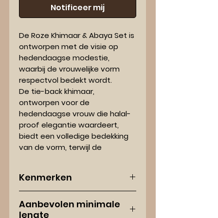
Notificeer mij
De Roze Khimaar & Abaya Set is
ontworpen met de visie op
hedendaagse modestie,
waarbij de vrouwelijke vorm
respectvol bedekt wordt.
De tie-back khimaar,
ontworpen voor de
hedendaagse vrouw die halal-
proof elegantie waardeert,
biedt een volledige bedekking
van de vorm, terwijl de
mogelijkheid om de khimaar
aan de achterzijde vast te
Kenmerken
maken zorgt voor een
comfortabele pasvorm. De
Kleur:
Elegante Roze tint
zachte roze tint verrijkt het
Aanbevolen minimale
Materiaal:
Hoogwaardig Nida
lengte
uiterlijk zonder af te doen aan
stof voor een soepele val