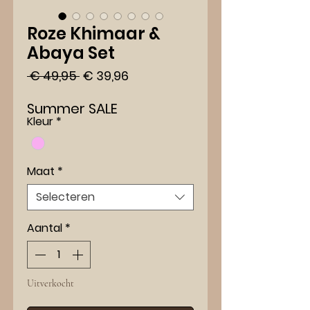
Roze Khimaar &
Abaya Set
Normale
Verkoopprijs
 € 49,95 
€ 39,96
prijs
Summer SALE
Kleur
*
Maat
*
Selecteren
Aantal
*
Uitverkocht