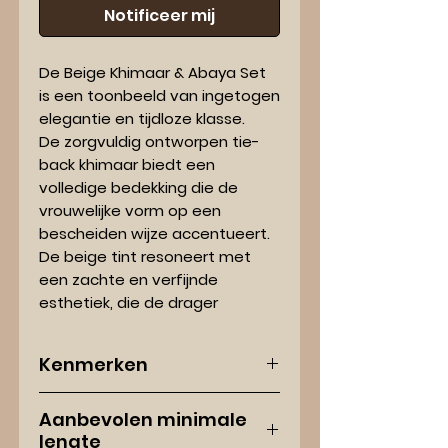
Notificeer mij
De Beige Khimaar & Abaya Set
is een toonbeeld van ingetogen
elegantie en tijdloze klasse.
De zorgvuldig ontworpen tie-
back khimaar biedt een
volledige bedekking die de
vrouwelijke vorm op een
bescheiden wijze accentueert.
De beige tint resoneert met
een zachte en verfijnde
esthetiek, die de drager
toestaat om met een gevoel
van rust en vertrouwen haar
Kenmerken
Deen uit te dragen. Ideaal voor
de hedendaagse vrouw die
Kleur:
Zachte Beige tint
streeft naar een look die zowel
Aanbevolen minimale
Materiaal:
Hoogwaardig Nida
lengte
halal-proof als modieus is,
stof voor een soepele val