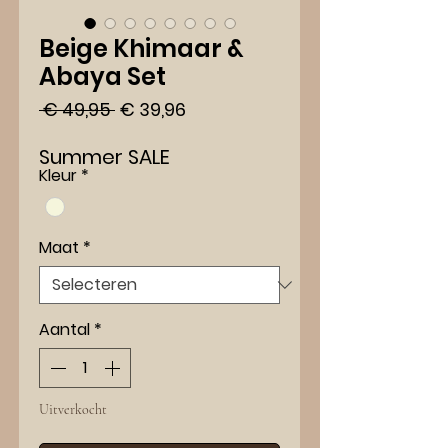
Beige Khimaar &
Abaya Set
Normale
Verkoopprijs
 € 49,95 
€ 39,96
prijs
Summer SALE
Kleur
*
Maat
*
Aantal
*
Uitverkocht