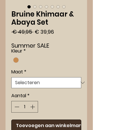
Bruine Khimaar &
Abaya Set
Normale
Verkoopprijs
 € 49,95 
€ 39,96
prijs
Summer SALE
Kleur
*
Maat
*
Aantal
*
Toevoegen aan winkelmand