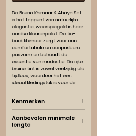
De Bruine Khimaar & Abaya Set
is het toppunt van natuurlijke
elegantie, weerspiegeld in haar
aardse kleurenpalet. De tie-
back khimaar zorgt voor een
comfortabele en aanpasbare
pasvorm en behoudt de
essentie van modestie. De rijke
bruine tint is zowel veelzijdig als
tijdloos, waardoor het een
ideaal kledingstuk is voor de
hedendaagse vrouw die streeft
naar een halal-proof,
Kenmerken
bescheiden stijl, terwijl ze haar
toewijding aan de Deen
Kleur:
Rijke Bruine tint
uitdrukt. Deze set is perfect
Aanbevolen minimale
Materiaal:
Hoogwaardig Nida
lengte
voor iedereen die op zoek is
stof voor een soepele val
naar een evenwicht tussen
Khimaar-stijl:
Tie-back voor