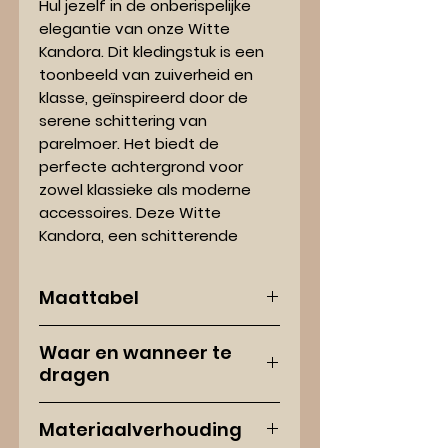
Hul jezelf in de onberispelijke
elegantie van onze Witte
Kandora. Dit kledingstuk is een
toonbeeld van zuiverheid en
klasse, geïnspireerd door de
serene schittering van
parelmoer. Het biedt de
perfecte achtergrond voor
zowel klassieke als moderne
accessoires. Deze Witte
Kandora, een schitterende
toevoeging aan jouw collectie,
vormt een harmonieuze
Maattabel
symfonie van traditionele
waarden en hedendaagse
Maat
Min.
Max.
elegantie, allemaal in de pure
Waar en wanneer te
lengte
lengte
dragen
gloed van verfijnd wit.
S
160 cm
175 cm
Onze Kandora's zijn van hoge
Materiaalverhouding
kwaliteit en bieden niet alleen