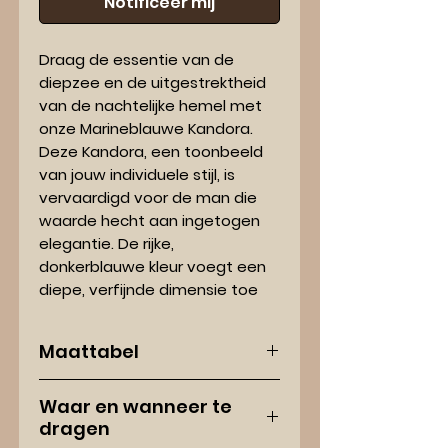
Notificeer mij
Draag de essentie van de
diepzee en de uitgestrektheid
van de nachtelijke hemel met
onze Marineblauwe Kandora.
Deze Kandora, een toonbeeld
van jouw individuele stijl, is
vervaardigd voor de man die
waarde hecht aan ingetogen
elegantie. De rijke,
donkerblauwe kleur voegt een
diepe, verfijnde dimensie toe
aan jouw kledingarsenaal.
Perfect te combineren met
Maattabel
klassieke accessoires of te
accentueren met moderne
Maat
Min.
Max.
elementen voor een frisse
Waar en wanneer te
lengte
lengte
dragen
twist. Laat deze Marineblauwe