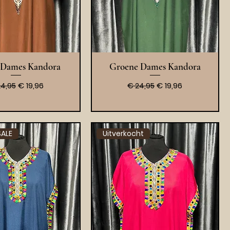
l overzicht
Snel overzicht
 Dames Kandora
Groene Dames Kandora
male prijs
Verkoopprijs
Normale prijs
Verkoopprijs
€ 19,96
€ 19,96
24,95
€ 24,95
ALE
Uitverkocht