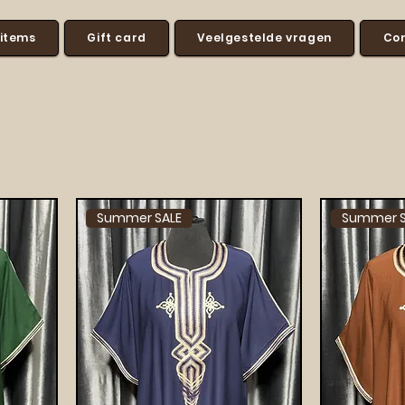
 items
Gift card
Veelgestelde vragen
Co
Summer SALE
Summer S