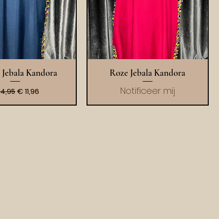
l overzicht
Snel overzicht
 Jebala Kandora
Roze Jebala Kandora
Notificeer mij
rmale prijs
Verkoopprijs
€ 11,96
14,95