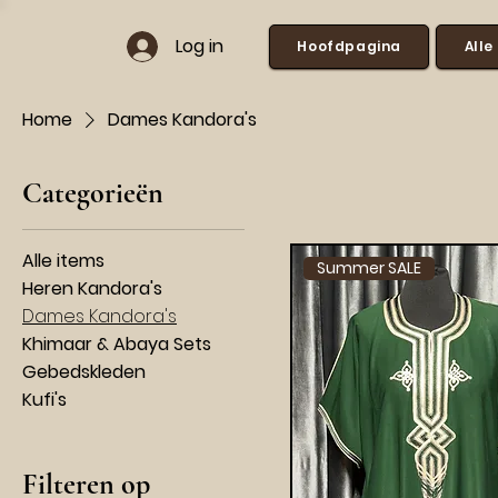
Log in
Hoofdpagina
Alle
Home
Dames Kandora's
Categorieën
Alle items
Summer SALE
Heren Kandora's
Dames Kandora's
Khimaar & Abaya Sets
Gebedskleden
Kufi's
Filteren op