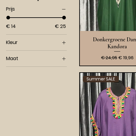
Prijs
€ 14
€ 25
Snel overzich
Donkergroene Da
Kleur
Kandora
Normale prijs
Verkoop
€ 19,96
€ 24,95
Maat
L
M
Summer SALE
One Size
S
XL
XS