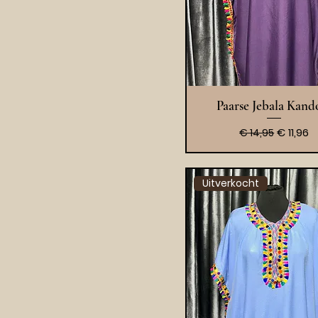
Snel overzich
Paarse Jebala Kand
Normale prijs
Verkoop
€ 11,96
€ 14,95
Uitverkocht